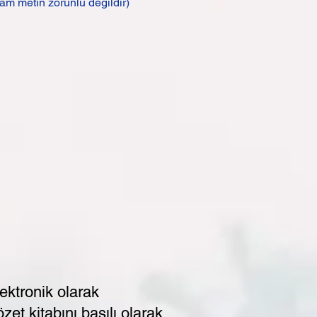
tam metin zorunlu değildir)
lektronik olarak
zet kitabını basılı olarak