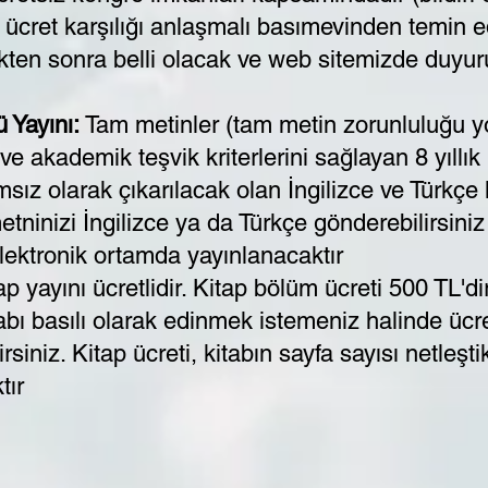
cret karşılığı anlaşmalı basımevinden temin ede
tikten sonra belli olacak ve web sitemizde duyur
 Yayını:
Tam metinler (tam metin zorunluluğu 
e akademik teşvik kriterlerini sağlayan 8 yıllık
ız olarak çıkarılacak olan İngilizce ve Türkçe 
ninizi İngilizce ya da Türkçe gönderebilirsiniz
elektronik ortamda yayınlanacaktır
p yayını ücretlidir. Kitap bölüm ücreti 500 TL'di
bı basılı olarak edinmek istemeniz halinde ücre
iniz. Kitap ücreti, kitabın sayfa sayısı netleşti
tır