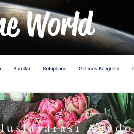
he World
a
Kurullar
Kütüphane
Gelecek Kongreler
luslararası Anado