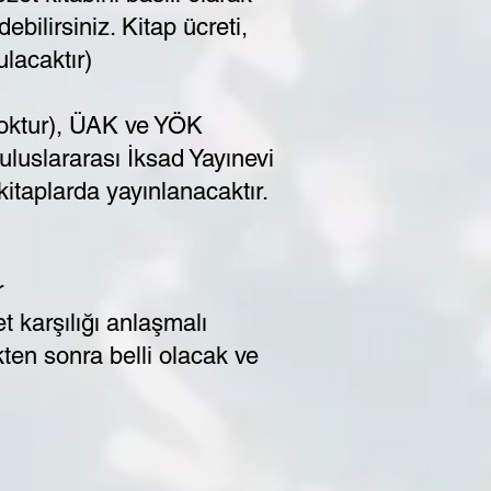
bilirsiniz. Kitap ücreti,
ulacaktır)
yoktur), ÜAK ve YÖK
 uluslararası İksad Yayınevi
kitaplarda yayınlanacaktır.
r
t karşılığı anlaşmalı
kten sonra belli olacak ve