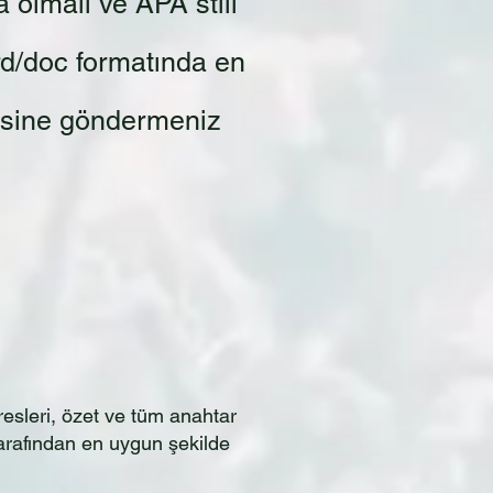
 olmalı ve APA stili
rd/doc formatında en
sine göndermeniz
resleri, özet ve tüm anahtar
 tarafından en uygun şekilde