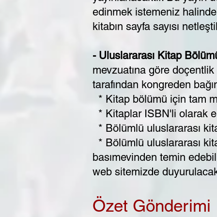
edinmek istemeniz halinde ü
kitabın sayfa sayısı netleş
- Uluslararası Kitap Bölümü
mevzuatına
göre doçentlik v
tarafından kongreden bağıms
* Kitap bölümü için tam met
* Kitaplar ISBN'li olarak 
* Bölümlü uluslararası kita
* Bölümlü uluslararası kita
basımevinden temin edebilirs
web sitemizde duyurulacak
Özet Gönderimi