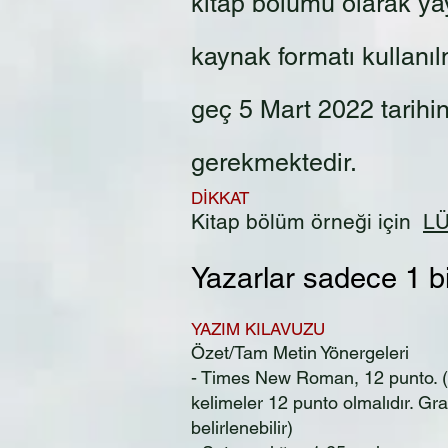
kitap bölümü olarak yay
kaynak formatı kullanı
geç 5 Mart 2022 tarihi
gerekmektedir.
DİKKAT
Kitap bölüm örneği için
LÜ
Yazarlar sadece 1 bi
YAZIM KILAVUZU
Özet/Tam Metin Yönergeleri
- Times New Roman, 12 punto. (Ma
kelimeler 12 punto olmalıdır. Graf
belirlenebilir)