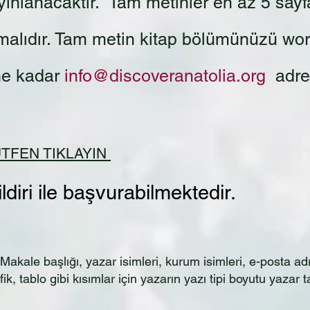
ınlanacaktır. Tam metinler en az 5 sayfa
lmalıdır. Tam metin kitap bölümünüzü wo
ne kadar
info@discoveranatolia.org
adre
TFEN TIKLAYIN
ldiri ile başvurabilmektedir.
kale başlığı, yazar isimleri, kurum isimleri, e-posta ad
ik, tablo gibi kısımlar için yazarın yazı tipi boyutu yazar