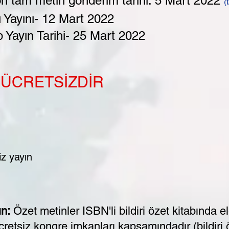
son tam metin gönderim tarihi: 5 Mart 2022
(
bı Yayını- 12 Mart 2022
p Yayın Tarihi- 25 Mart 2022
T ÜCRETSİZDİR
iz yayın
ın:
Özet metinler ISBN'li bildiri özet kitabında e
retsiz kongre imkanları kapsamındadır (bildiri ö