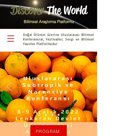
Discover
The World
Bilimsel Araştırma Platformu
Doğal Ürünler üzerine Uluslararası Bilimsel
Konferanslar, Festivaller, Sergi ve Bilimsel
Yayınlar Platformudur
Uluslararası
Subtropik ve
Narenciye
Konferansı
8-9 Aralık 2022
Lenkeran Devlet
Üniversitesi
Azerbaycan
PROGRAM