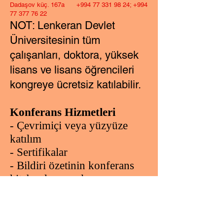
Dadaşov küç. 167a +994 77 331 98 24; +994
77 377 76 22
NOT: Lenkeran Devlet
Üniversitesinin tüm
çalışanları, doktora, yüksek
lisans ve lisans öğrencileri
kongreye ücretsiz katılabilir.
Konferans Hizmetleri
- Çevrimiçi veya yüzyüze
katılım
- Sertifikalar
- Bildiri özetinin konferans
kitabında yayınlanması
(ISBN)
- Tam metinlerin konferans
kitabında (ISBN)