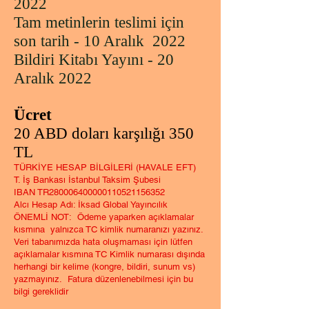
2022
Tam metinlerin teslimi için
son tarih - 10 Aralık 2022
Bildiri Kitabı Yayını - 20
Aralık 2022
Ücret
20 ABD doları karşılığı 350
TL
TÜRKİYE HESAP BİLGİLERİ (HAVALE EFT)
T. İş Bankası İstanbul Taksim Şubesi
IBAN TR280006400000110521156352
Alcı Hesap Adı: İksad Global Yayıncılık
ÖNEMLİ NOT: Ödeme yaparken açıklamalar
kısmına yalnızca TC kimlik numaranızı yazınız.
Veri tabanımızda hata oluşmaması için lütfen
açıklamalar kısmına TC Kimlik numarası dışında
herhangi bir kelime (kongre, bildiri, sunum vs)
yazmayınız. Fatura düzenlenebilmesi için bu
bilgi gereklidir